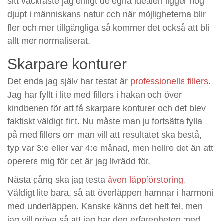
sitt vackraste jag enligt de egna idealen ligger nog
djupt i människans natur och när möjligheterna blir
fler och mer tillgängliga så kommer det också att bli
allt mer normaliserat.
Skarpare konturer
Det enda jag själv har testat är
professionella fillers
.
Jag har fyllt i lite med fillers i hakan och över
kindbenen för att få skarpare konturer och det blev
faktiskt väldigt fint. Nu måste man ju fortsätta fylla
på med fillers om man vill att resultatet ska bestå,
typ var 3:e eller var 4:e månad, men hellre det än att
operera mig för det är jag livrädd för.
Nästa gång ska jag testa
även läppförstoring
.
Väldigt lite bara, så att överläppen hamnar i harmoni
med underläppen. Kanske känns det helt fel, men
jag vill pröva så att jag har den erfarenheten med