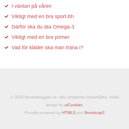
I väntan på våren
Viktigt med en bra sport-bh
Därför ska du äta Omega-3
Viktigt med en bra primer
Vad för kläder ska man träna i?
© 2026 Modellbloggen.se. Alla rättigheter förbehållna. Initial
design by
uiCookies
,
Proudly powered by
HTML5
and
Bootstrap3