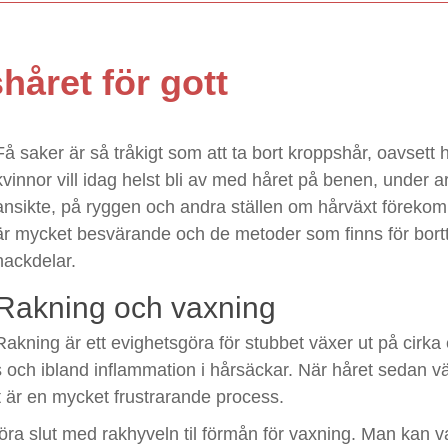
håret för gott
Få saker är så tråkigt som att ta bort kroppshår, oavsett h
kvinnor vill idag helst bli av med håret på benen, under a
ansikte, på ryggen och andra ställen om hårväxt förekom
är mycket besvärande och de metoder som finns för bortta
nackdelar.
Rakning och vaxning
Rakning är ett evighetsgöra för stubbet växer ut på cirk
s och ibland inflammation i hårsäckar. När håret sedan väx
 är en mycket frustrarande process.
öra slut med rakhyveln til förmån för vaxning. Man kan va