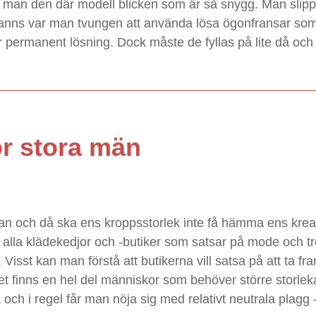
 får man den där modell blicken som är så snygg. Man sli
a fanns var man tvungen att använda lösa ögonfransar som
 permanent lösning. Dock måste de fyllas på lite då och
ör stora män
 och då ska ens kroppsstorlek inte få hämma ens kreativ
ett alla klädekedjor och -butiker som satsar på mode och 
a. Visst kan man förstå att butikerna vill satsa på att ta 
t finns en hel del människor som behöver större storleka
a och i regel får man nöja sig med relativt neutrala plagg -