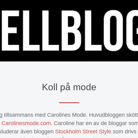
Koll på mode
åg tillsammans med Carolines Mode. Huvudbloggen skött
å
Carolinesmode.com
. Caroline har en av de bloggar som 
nkluderar även bloggen
Stockholm Street Style
.som drivs