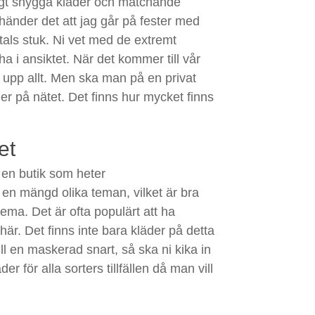
igt snygga kläder och matchande
 händer det att jag går på fester med
tals stuk. Ni vet med de extremt
 i ansiktet. När det kommer till vår
y upp allt. Men ska man på en privat
 på nätet. Det finns hur mycket finns
et
 en butik som heter
n mängd olika teman, vilket är bra
ema. Det är ofta populärt att ha
är. Det finns inte bara kläder på detta
ll en maskerad snart, så ska ni kika in
 för alla sorters tillfällen då man vill